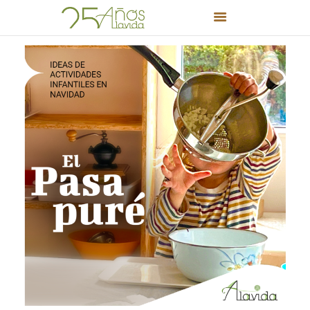
INICIO
PROYECTO EDUCATIVO
EDUCACIÓN INFANTIL Y
PRIMARIA
BLOG
PUERTAS ABIERTAS
FORMACIÓN