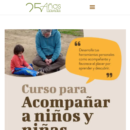
INICIO
PROYECTO EDUCATIVO
EDUCACIÓN INFANTIL Y
PRIMARIA
BLOG
PUERTAS ABIERTAS
FORMACIÓN