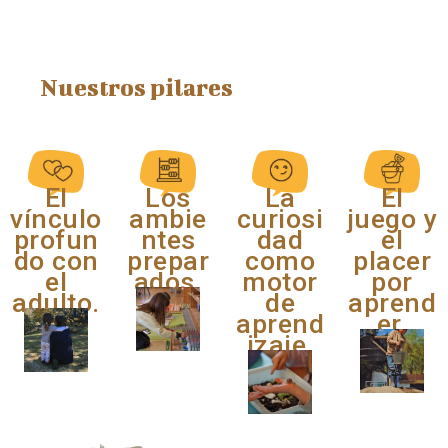
Nuestros pilares
El
Los
La
El
vínculo
ambie
curiosi
juego y
profun
ntes
dad
el
do con
prepar
como
placer
el
ados.
motor
por
adulto.
de
aprend
aprend
er.
izaje.