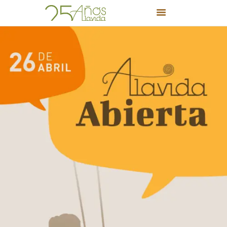
INICIO
PROYECTO EDUCATIVO
EDUCACIÓN INFANTIL Y
PRIMARIA
BLOG
PUERTAS ABIERTAS
FORMACIÓN