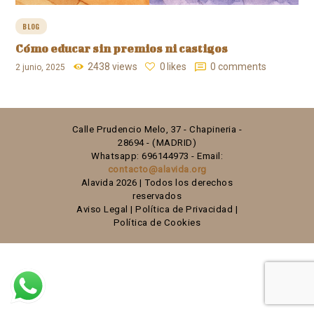
BLOG
Cómo educar sin premios ni castigos
2438
views
0
likes
0
comments
2 junio, 2025
Calle Prudencio Melo, 37 - Chapineria -
28694 - (MADRID)
Whatsapp: 696144973 - Email:
contacto@alavida.org
Alavida 2026 | Todos los derechos
reservados
Aviso Legal
|
Política de Privacidad
|
Política de Cookies