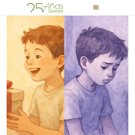
INICIO
PROYECTO EDUCATIVO
EDUCACIÓN INFANTIL Y
PRIMARIA
BLOG
PUERTAS ABIERTAS
FORMACIÓN